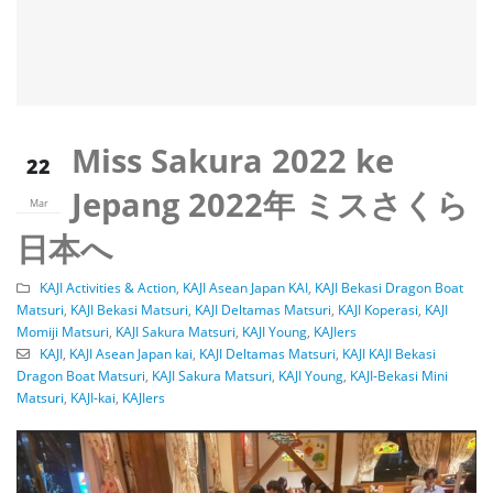
Miss Sakura 2022 ke
22
Jepang 2022年 ミスさくら
Mar
日本へ
KAJI Activities & Action
,
KAJI Asean Japan KAI
,
KAJI Bekasi Dragon Boat
Matsuri
,
KAJI Bekasi Matsuri
,
KAJI Deltamas Matsuri
,
KAJI Koperasi
,
KAJI
Momiji Matsuri
,
KAJI Sakura Matsuri
,
KAJI Young
,
KAJIers
KAJI
,
KAJI Asean Japan kai
,
KAJI Deltamas Matsuri
,
KAJI KAJI Bekasi
Dragon Boat Matsuri
,
KAJI Sakura Matsuri
,
KAJI Young
,
KAJI-Bekasi Mini
Matsuri
,
KAJI-kai
,
KAJIers