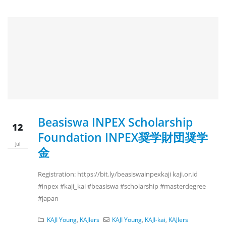
Beasiswa INPEX Scholarship
12
Foundation INPEX奨学財団奨学
Jul
金
Registration: https://bit.ly/beasiswainpexkaji kaji.or.id
#inpex #kaji_kai #beasiswa #scholarship #masterdegree
#japan
KAJI Young
,
KAJIers
KAJI Young
,
KAJI-kai
,
KAJIers