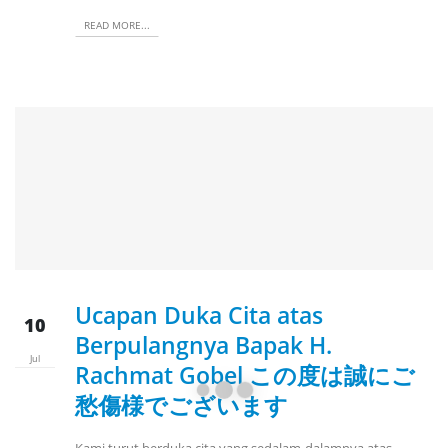
READ MORE...
Ucapan Duka Cita atas
10
Berpulangnya Bapak H.
Jul
Rachmat Gobel この度は誠にご
愁傷様でございます
Kami turut berduka cita yang sedalam-dalamnya atas