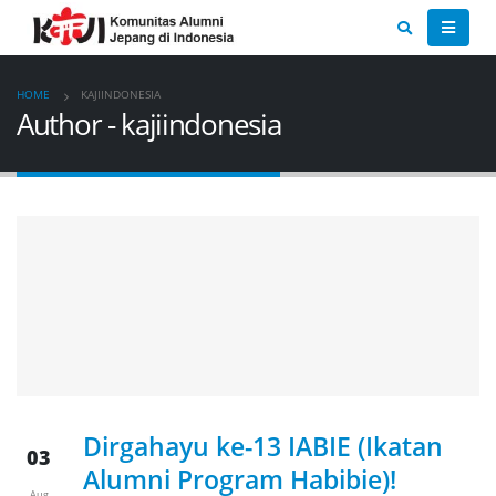
HOME
KAJIINDONESIA
Author - kajiindonesia
Dirgahayu ke-13 IABIE (Ikatan
03
Alumni Program Habibie)! ​
Aug