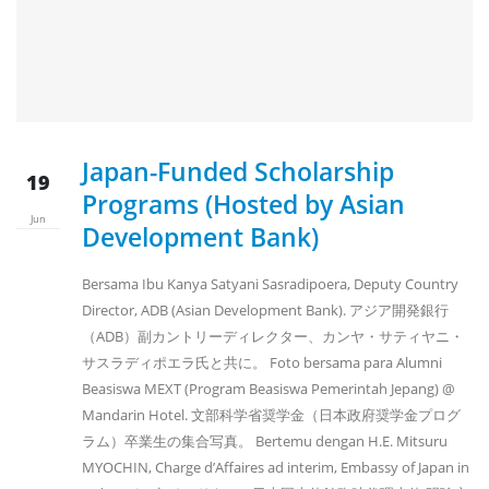
Japan-Funded Scholarship
19
Programs (Hosted by Asian
Jun
Development Bank)
Bersama Ibu Kanya Satyani Sasradipoera, Deputy Country
Director, ADB (Asian Development Bank). アジア開発銀行
（ADB）副カントリーディレクター、カンヤ・サティヤニ・
サスラディポエラ氏と共に。 Foto bersama para Alumni
Beasiswa MEXT (Program Beasiswa Pemerintah Jepang) @
Mandarin Hotel. 文部科学省奨学金（日本政府奨学金プログ
ラム）卒業生の集合写真。 Bertemu dengan H.E. Mitsuru
MYOCHIN, Charge d’Affaires ad interim, Embassy of Japan in