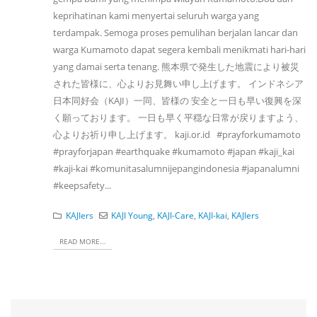
keprihatinan kami menyertai seluruh warga yang
terdampak. Semoga proses pemulihan berjalan lancar dan
warga Kumamoto dapat segera kembali menikmati hari-hari
yang damai serta tenang. ​熊本県で発生した地震により被災
された皆様に、心よりお見舞い申し上げます。 インドネシア
日本同好会​（KAJI）一同、皆様の 安全と一日も早い復興を深
く願っております。 一日も早く平穏な日常が戻りますよう、
心よりお祈り申し上げます。 kaji.or.id #prayforkumamoto
#prayforjapan #earthquake #kumamoto #japan #kaji_kai
#kaji-kai #komunitasalumnijepangindonesia #japanalumni
#keepsafety...
KAJIers
KAJI Young
,
KAJI-Care
,
KAJI-kai
,
KAJIers
READ MORE...