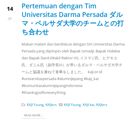
Pertemuan dengan Tim
14
Universitas Darma Persada ダル
Jul
マ・ペルサダ大学のチームとの打
ち合わせ
Makan malam dan berdiskusi dengan tim Universitas Darma
Persada yang dipimpin oleh Bapak Ismadji, Bapak Hidekie
dan Bapak Danil (Wakil Rektor III). イスマジ氏、ヒデキエ
氏、ダニル氏（副学長III）が率いるダルマ・ペルサダ大学チ
ームと協議を兼ねて食事をしました。 kaji.or.id
#universitaspersada #alumniJepang #kaji_kai
#komunitasalumnijepangindonesia
#thanksgodforeverything
KAJI Young
,
KAJIers
KAJI Young
,
KAJI-kai
,
KAJIers
READ MORE...