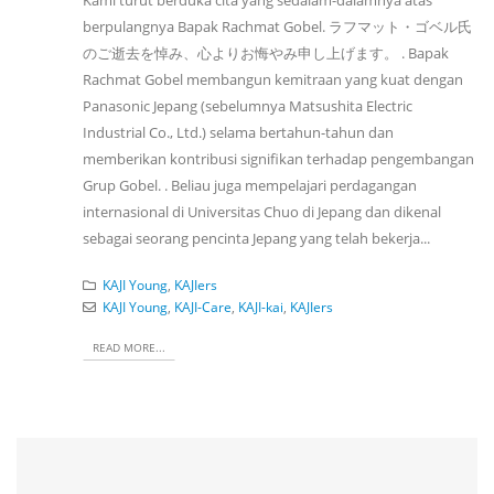
berpulangnya Bapak Rachmat Gobel. ラフマット・ゴベル氏
のご逝去を悼み、心よりお悔やみ申し上げます。 . Bapak
Rachmat Gobel membangun kemitraan yang kuat dengan
Panasonic Jepang (sebelumnya Matsushita Electric
Industrial Co., Ltd.) selama bertahun-tahun dan
memberikan kontribusi signifikan terhadap pengembangan
Grup Gobel. . Beliau juga mempelajari perdagangan
internasional di Universitas Chuo di Jepang dan dikenal
sebagai seorang pencinta Jepang yang telah bekerja...
KAJI Young
,
KAJIers
KAJI Young
,
KAJI-Care
,
KAJI-kai
,
KAJIers
READ MORE...