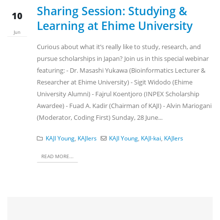
Sharing Session: Studying &
10
Learning at Ehime University
Jun
Curious about what it’s really like to study, research, and
pursue scholarships in Japan? Join us in this special webinar
featuring: - Dr. Masashi Yukawa (Bioinformatics Lecturer &
Researcher at Ehime University) - Sigit Widodo (Ehime
University Alumni) - Fajrul Koentjoro (INPEX Scholarship
Awardee) - Fuad A. Kadir (Chairman of KAJI) - Alvin Mariogani
(Moderator, Coding First) Sunday, 28 June...
KAJI Young
,
KAJIers
KAJI Young
,
KAJI-kai
,
KAJIers
READ MORE...