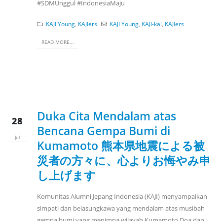
#SDMUnggul #IndonesiaMaju
KAJI Young
,
KAJIers
KAJI Young
,
KAJI-kai
,
KAJIers
READ MORE...
Duka Cita Mendalam atas
28
Bencana Gempa Bumi di
Jul
Kumamoto 熊本県地震による被
災者の方々に、心よりお悔やみ申
し上げます
Komunitas Alumni Jepang Indonesia (KAJI) menyampaikan
simpati dan belasungkawa yang mendalam atas musibah
gempa bumi yang menimpa wilayah Kumamoto. ​Doa dan