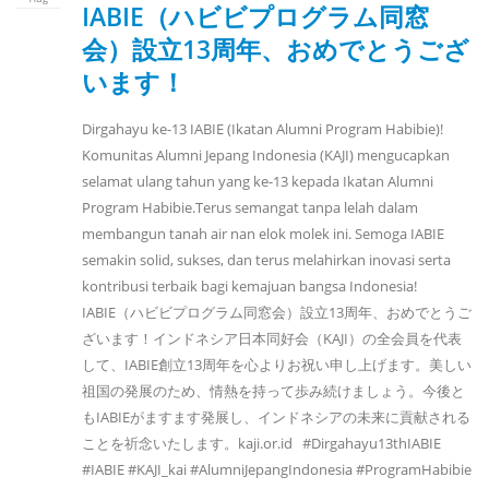
IABIE（ハビビプログラム同窓
会）設立13周年、おめでとうござ
います！
Dirgahayu ke-13 IABIE (Ikatan Alumni Program Habibie)! ​
Komunitas Alumni Jepang Indonesia (KAJI) mengucapkan
selamat ulang tahun yang ke-13 kepada Ikatan Alumni
Program Habibie. ​Terus semangat tanpa lelah dalam
membangun tanah air nan elok molek ini. ​Semoga IABIE
semakin solid, sukses, dan terus melahirkan inovasi serta
kontribusi terbaik bagi kemajuan bangsa Indonesia! ​ ​
IABIE（ハビビプログラム同窓会）設立13周年、おめでとうご
ざいます！ ​ インドネシア日本同好会（KAJI）の全会員を代表
して、IABIE創立13周年を心よりお祝い申し上げます。 ​美しい
祖国の発展のため、情熱を持って歩み続けましょう。 ​今後と
もIABIEがますます発展し、インドネシアの未来に貢献される
ことを祈念いたします。 ​ kaji.or.id #Dirgahayu13thIABIE
#IABIE #KAJI_kai #AlumniJepangIndonesia #ProgramHabibie