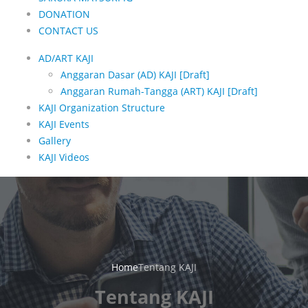
DONATION
CONTACT US
AD/ART KAJI
Anggaran Dasar (AD) KAJI [Draft]
Anggaran Rumah-Tangga (ART) KAJI [Draft]
KAJI Organization Structure
KAJI Events
Gallery
KAJI Videos
Home
Tentang KAJI
Tentang KAJI