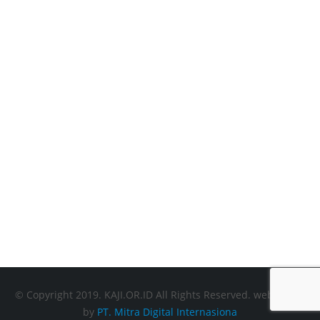
SOSMED Followers
0
SOSMED Aktif
0
+
KAJI Members
0
Tahun Berdiri
© Copyright 2019. KAJI.OR.ID All Rights Reserved. webdesign
by
PT. Mitra Digital Internasiona