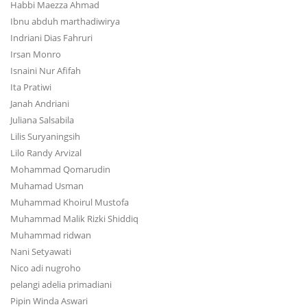
Habbi Maezza Ahmad
Ibnu abduh marthadiwirya
Indriani Dias Fahruri
Irsan Monro
Isnaini Nur Afifah
Ita Pratiwi
Janah Andriani
Juliana Salsabila
Lilis Suryaningsih
Lilo Randy Arvizal
Mohammad Qomarudin
Muhamad Usman
Muhammad Khoirul Mustofa
Muhammad Malik Rizki Shiddiq
Muhammad ridwan
Nani Setyawati
Nico adi nugroho
pelangi adelia primadiani
Pipin Winda Aswari