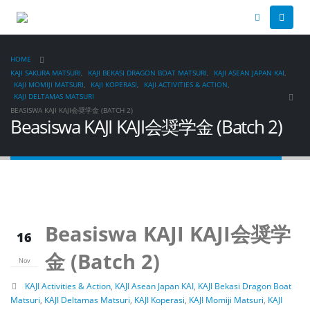
HOME
KAJI SAKURA MATSURI
,
KAJI BEKASI DRAGON BOAT MATSURI
,
KAJI ASEAN JAPAN KAI
,
KAJI MOMIJI MATSURI
,
KAJI KOPERASI
,
KAJI ACTIVITIES & ACTION
,
KAJI DELTAMAS MATSURI
BEASISWA KAJI KAJI会奨学金 (BATCH 2)
Beasiswa KAJI KAJI会奨学金 (Batch 2)
Beasiswa KAJI KAJI会奨学
16
金 (Batch 2)
Nov
KAJI Activities & Action
,
KAJI Asean Japan KAI
,
KAJI Bekasi Dragon Boat
Matsuri
,
KAJI Deltamas Matsuri
,
KAJI Koperasi
,
KAJI Momiji Matsuri
,
KAJI