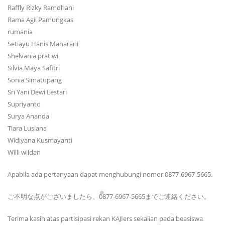
Raffly Rizky Ramdhani
Rama Agil Pamungkas
rumania
Setiayu Hanis Maharani
Shelvania pratiwi
Silvia Maya Safitri
Sonia Simatupang
Sri Yani Dewi Lestari
Supriyanto
Surya Ananda
Tiara Lusiana
Widiyana Kusmayanti
Willi wildan
Apabila ada pertanyaan dapat menghubungi nomor 0877-6967-5665.
ご不明な点がございましたら、0877-6967-5665までご連絡ください。
Terima kasih atas partisipasi rekan KAJIers sekalian pada beasiswa