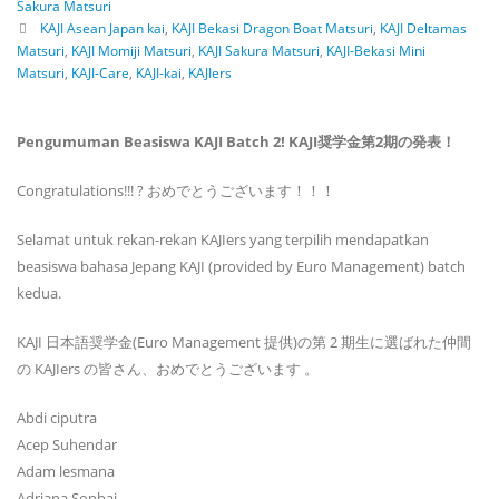
Sakura Matsuri
KAJI Asean Japan kai
,
KAJI Bekasi Dragon Boat Matsuri
,
KAJI Deltamas
Matsuri
,
KAJI Momiji Matsuri
,
KAJI Sakura Matsuri
,
KAJI-Bekasi Mini
Matsuri
,
KAJI-Care
,
KAJI-kai
,
KAJIers
Pengumuman Beasiswa KAJI Batch 2!
KAJI奨学金第2期の発表！
Congratulations!!! ? おめでとうございます！！！ ️
Selamat untuk rekan-rekan KAJIers yang terpilih mendapatkan
beasiswa bahasa Jepang KAJI (provided by Euro Management) batch
kedua.
KAJI 日本語奨学金(Euro Management 提供)の第 2 期生に選ばれた仲間
の KAJIers の皆さん、おめでとうございます 。
Abdi ciputra
Acep Suhendar
Adam lesmana
Adriana Sonbai