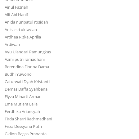
Ainul Fazriah
Alif Abi Hanif
Anida nuripatul rosidah
Anisa sri oktavian
Ardhea Rizka Aprilia
Ardiwan
Ayu Ulandari Pamungkas
Azmi putri ramadhani
Berendina Fionna Dama
Budhi Yuwono
Caturwati Dyah Kristanti
Demas Daffa Syahbana
Elyza Minarti Arman
Ema Mutiara Laila
Ferdhika Ariansyah
Firda Sharri Rachmadhani
Firza Dessyana Putri
Gidion Bagas Prananta