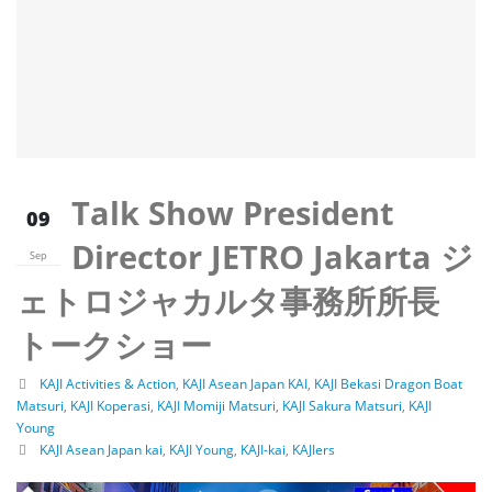
Talk Show President
09
Director JETRO Jakarta ジ
Sep
ェトロジャカルタ事務所所長
トークショー
KAJI Activities & Action
,
KAJI Asean Japan KAI
,
KAJI Bekasi Dragon Boat
Matsuri
,
KAJI Koperasi
,
KAJI Momiji Matsuri
,
KAJI Sakura Matsuri
,
KAJI
Young
KAJI Asean Japan kai
,
KAJI Young
,
KAJI-kai
,
KAJIers