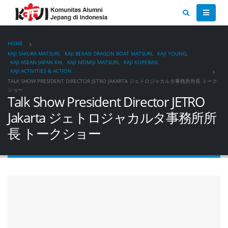
HOME
KAJI SAKURA MATSURI
,
KAJI BEKASI DRAGON BOAT MATSURI
,
KAJI YOUNG
,
KAJI ASEAN JAPAN KAI
,
KAJI MOMIJI MATSURI
,
KAJI KOPERASI
,
KAJI ACTIVITIES & ACTION
TALK SHOW PRESIDENT DIRECTOR JETRO JAKARTA ジェトロジャカルタ事務所所長 トーク
ショー
Talk Show President Director JETRO
Jakarta ジェトロジャカルタ事務所所
長 トークショー