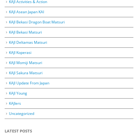
KAJI Activities & Action
KAJI Asean Japan KAI
KAJI Bekasi Dragon Boat Matsuri
KAJI Bekasi Matsuri
KAJI Deltamas Matsuri
KAJI Koperasi
KAJI Momiji Matsuri
KAJI Sakura Matsuri
KAJI Update From Japan
KAJI Young
KAJIers
Uncategorized
LATEST POSTS