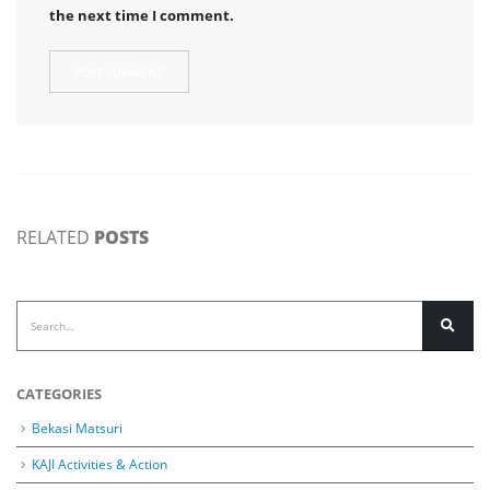
the next time I comment.
RELATED
POSTS
CATEGORIES
Bekasi Matsuri
KAJI Activities & Action