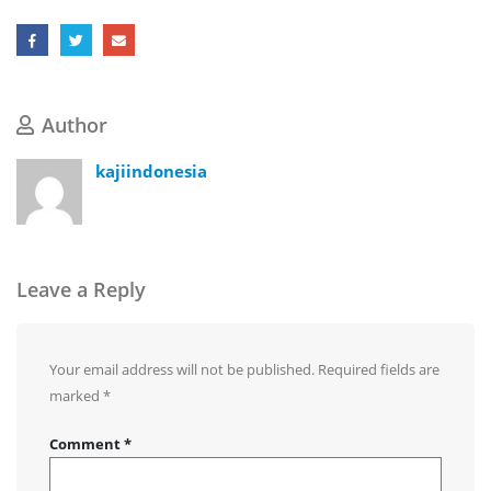
Author
kajiindonesia
Leave a Reply
Your email address will not be published.
Required fields are
marked
*
Comment
*