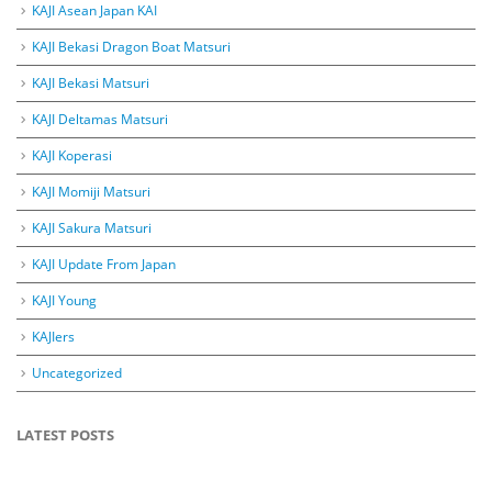
KAJI Asean Japan KAI
KAJI Bekasi Dragon Boat Matsuri
KAJI Bekasi Matsuri
KAJI Deltamas Matsuri
KAJI Koperasi
KAJI Momiji Matsuri
KAJI Sakura Matsuri
KAJI Update From Japan
KAJI Young
KAJIers
Uncategorized
LATEST POSTS