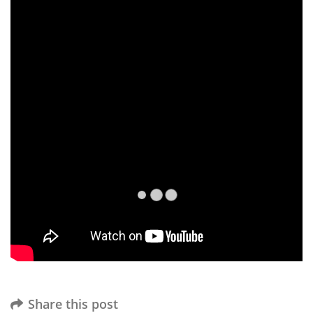
Share this post