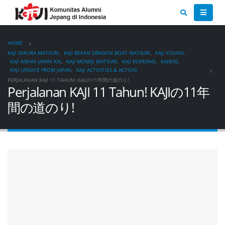
HOME
KAJI SAKURA MATSURI
,
KAJI BEKASI DRAGON BOAT MATSURI
,
KAJI YOUNG
,
KAJI ASEAN JAPAN KAI
,
KAJI MOMIJI MATSURI
,
KAJI KOPERASI
,
KAJIERS
,
KAJI UPDATE FROM JAPAN
,
KAJI ACTIVITIES & ACTION
PERJALANAN KAJI 11 TAHUN! KAJIの11年間の道のり!
Perjalanan KAJI 11 Tahun! KAJIの11年
間の道のり!