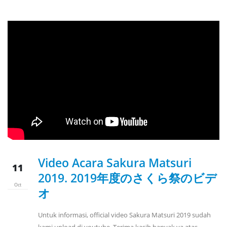
Video Acara Sakura Matsuri
11
2019. 2019年度のさくら祭のビデ
Oct
オ
Untuk informasi, official video Sakura Matsuri 2019 sudah
kami upload di youtube. Terima kasih banyak ya atas