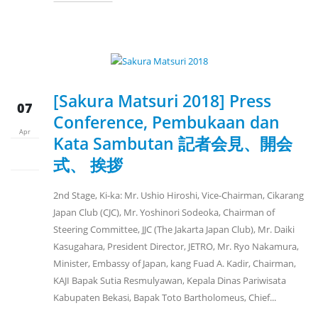
[Sakura Matsuri 2018] Press
07
Conference, Pembukaan dan
Apr
Kata Sambutan 記者会見、開会
式、 挨拶
2nd Stage, Ki-ka: Mr. Ushio Hiroshi, Vice-Chairman, Cikarang
Japan Club (CJC), Mr. Yoshinori Sodeoka, Chairman of
Steering Committee, JJC (The Jakarta Japan Club), Mr. Daiki
Kasugahara, President Director, JETRO, Mr. Ryo Nakamura,
Minister, Embassy of Japan, kang Fuad A. Kadir, Chairman,
KAJI Bapak Sutia Resmulyawan, Kepala Dinas Pariwisata
Kabupaten Bekasi, Bapak Toto Bartholomeus, Chief...