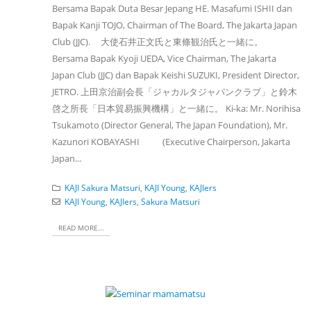
Bersama Bapak Duta Besar Jepang HE. Masafumi ISHII dan
Bapak Kanji TOJO, Chairman of The Board, The Jakarta Japan
Club (JJC). 大使石井正文氏と東條観治氏と一緒に。
Bersama Bapak Kyoji UEDA, Vice Chairman, The Jakarta
Japan Club (JJC) dan Bapak Keishi SUZUKI, President Director,
JETRO. 上田京治副会長「ジャカルタジャパンクラブ」と鈴木
啓之所長「日本貿易振興機構」と一緒に。 Ki-ka: Mr. Norihisa
Tsukamoto (Director General, The Japan Foundation), Mr.
Kazunori KOBAYASHI (Executive Chairperson, Jakarta
Japan...
KAJI Sakura Matsuri
,
KAJI Young
,
KAJIers
KAJI Young
,
KAJIers
,
Sakura Matsuri
READ MORE...