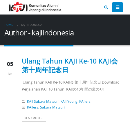
HOME
KAJIINDONESIA
Author - kajiindonesia
Ulang Tahun KAJI Ke-10 KAJI会
05
第十周年記念日
Jan
Ulang Tahun KAJI Ke-10 KAJI会 第十周年記念日 Download
Perjalanan KAJI 10 Tahun! KAJIの10年間の道のり!
KAJI Sakura Matsuri
,
KAJI Young
,
KAJIers
KAJIers
,
Sakura Matsuri
READ MORE...