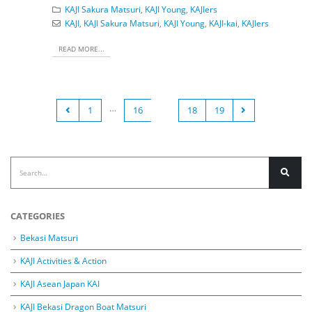
KAJI Sakura Matsuri
,
KAJI Young
,
KAJIers
KAJI
,
KAJI Sakura Matsuri
,
KAJI Young
,
KAJI-kai
,
KAJIers
READ MORE...
…
1
16
17
18
19
CATEGORIES
Bekasi Matsuri
KAJI Activities & Action
KAJI Asean Japan KAI
KAJI Bekasi Dragon Boat Matsuri