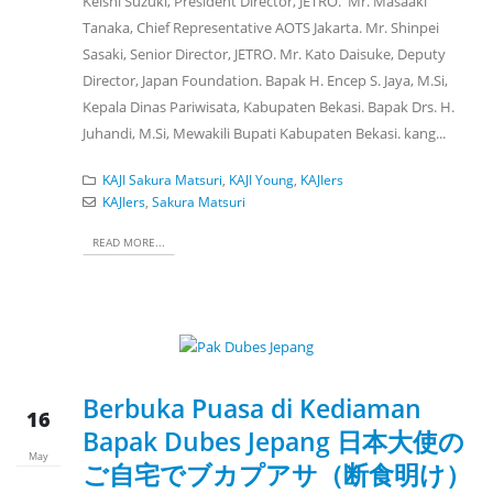
Keishi Suzuki, President Director, JETRO. Mr. Masaaki
Tanaka, Chief Representative AOTS Jakarta. Mr. Shinpei
Sasaki, Senior Director, JETRO. Mr. Kato Daisuke, Deputy
Director, Japan Foundation. Bapak H. Encep S. Jaya, M.Si,
Kepala Dinas Pariwisata, Kabupaten Bekasi. Bapak Drs. H.
Juhandi, M.Si, Mewakili Bupati Kabupaten Bekasi. kang...
KAJI Sakura Matsuri
,
KAJI Young
,
KAJIers
KAJIers
,
Sakura Matsuri
READ MORE...
Berbuka Puasa di Kediaman
16
Bapak Dubes Jepang 日本大使の
May
ご自宅でブカプアサ（断食明け）